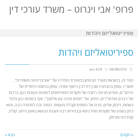
פרופ' אבי וינרוט – משרד עורכי דין
תפריט
ספיריטואליזם ויהדות
ספיריטואליזם ויהדות
8:28 am
04/08/2014
ספר זה, בהוצאת משרד הבטחון במסגרת הסדרה של "אוניברסיטה משודרת",
תשנ"ו, עוסק בהבחנה שבין דת לבין כישוף ומגיה, עוסק בגישתו היחודית של
הרמב"ם, ופורש מניפה רחבה של מקורות המתייחסים לסוגיות טעונות כגון: ברכות
של רבנים ואדמו"רים, החיוב של "תמים תהיה עם אלוקיך", ואף בסוגיות כגון גלגול
נשמות, דיבוק שדים, פניה אל המתים וקבלה מעשית. הספר זכה לתהודה רבה, והוא
ניחן בשפע של מקורות מחד גיסא ובבהירות רבה והצגת הנושא באופן רהוט, קולח,
קוהרנטי ומרתק.
« הקודם
הבא »