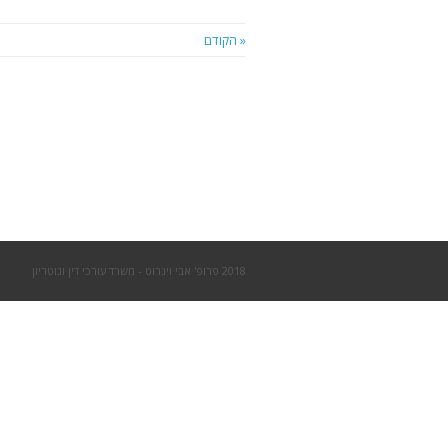
« הקודם
2018 פרופ' אבי וינרוט - משרד עורכי דין ונוטריון